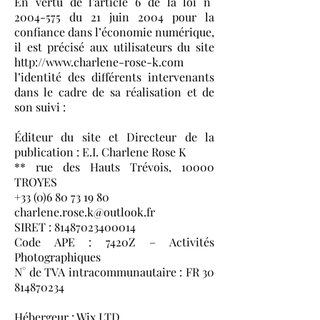
En vertu de l’article 6 de la loi n°
2004-575
du 21 juin 2004 pour la
confiance dans l’économie numérique,
il est précisé aux utilisateurs du site
http://www.charlene-rose-k.com
l’identité des différents intervenants
dans le cadre de sa réalisation et de
son suivi :
Éditeur du site et Directeur de la
publication : E.I. Charlene Rose K
** rue des Hauts Trévois, 10000
TROYES
+33 (0)6 80 73 19 80
charlene.rose.k@outlook.fr
SIRET : 81487023400014
Code APE : 7420Z – Activités
Photographiques
N° de TVA intracommunautaire : FR
30
814870234
Hébergeur : Wix LTD