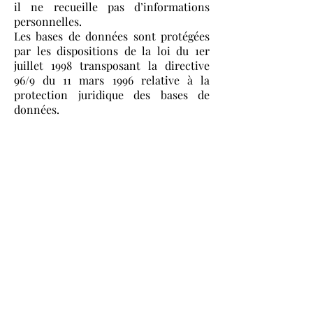
il ne recueille pas d’informations
personnelles.
Les bases de données sont protégées
par les dispositions de la loi du 1er
juillet 1998 transposant la directive
96/9 du 11 mars 1996 relative à la
protection juridique des bases de
données.
7. Liens hypertextes et cookies
Le site
www.charlene-rose-k.com
contient un certain nombre de liens
hypertextes vers d’autres sites.
Cependant, Charlene Rose K n’a pas la
possibilité de vérifier le contenu des
sites ainsi visités, et n’assumera en
conséquence aucune responsabilité de
ce fait.
La navigation sur le site