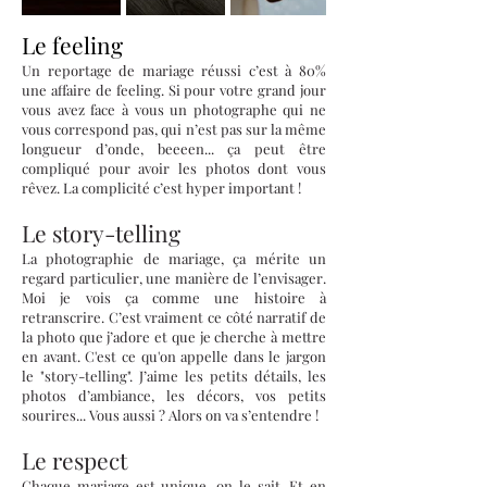
Le feeling
Un reportage de mariage réussi c’est à 80%
une affaire de feeling. Si pour votre grand jour
vous avez face à vous un photographe qui ne
vous correspond pas, qui n’est pas sur la même
longueur d’onde, beeeen... ça peut être
compliqué pour avoir les photos dont vous
rêvez. La complicité c’est hyper important !
Le story-telling
La photographie de mariage, ça mérite un
regard particulier, une manière de l’envisager.
Moi je vois ça comme une histoire à
retranscrire. C’est vraiment ce côté narratif de
la photo que j’adore et que je cherche à mettre
en avant. C'est ce qu'on appelle dans le jargon
le "story-telling". J’aime les petits détails, les
photos d’ambiance, les décors, vos petits
sourires... Vous aussi ? Alors on va s’entendre !
Le respect
Chaque mariage est unique, on le sait. Et en