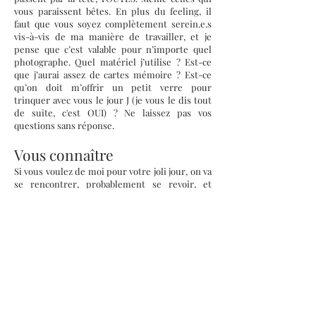
vous paraissent bêtes. En plus du feeling, il
faut que vous soyez complètement serein.e.s
vis-à-vis de ma manière de travailler, et je
pense que c’est valable pour n’importe quel
photographe. Quel matériel j’utilise ? Est-ce
que j’aurai assez de cartes mémoire ? Est-ce
qu’on doit m’offrir un petit verre pour
trinquer avec vous le jour J (je vous le dis tout
de suite, c'est OUI) ? Ne laissez pas vos
questions sans réponse.
Vous connaître
Si vous voulez de moi pour votre joli jour, on va
se rencontrer, probablement se revoir, et
surtout beaucoup échanger par
téléphone/sms/mail/pigeon voyageur. Vous
allez vous engager dans une vraie relation avec
moi (c’est le moment où vous prenez peur
normalement...). Parce que je ne conçois pas de
réaliser votre reportage en étant aveugle,
sourde et muette. J’ai besoin de vous connaitre,
en tant que personnes, mais aussi en tant que
couple ! :)