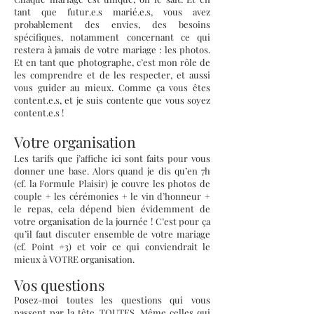
tant que futur.e.s marié.e.s, vous avez
probablement des envies, des besoins
spécifiques, notamment concernant ce qui
restera à jamais de votre mariage : les photos.
Et en tant que photographe, c’est mon rôle de
les comprendre et de les respecter, et aussi
vous guider au mieux. Comme ça vous êtes
content.e.s, et je suis contente que vous soyez
content.e.s !
Votre organisation
Les tarifs que j’affiche ici sont faits pour vous
donner une base. Alors quand je dis qu’en 7h
(cf. la Formule Plaisir) je couvre les photos de
couple + les cérémonies + le vin d’honneur +
le repas, cela dépend bien évidemment de
votre organisation de la journée ! C’est pour ça
qu’il faut discuter ensemble de votre mariage
(cf. Point #3) et voir ce qui conviendrait le
mieux à VOTRE organisation.
Vos questions
Posez-moi toutes les questions qui vous
passent par la tête, TOUTES. Même celles qui