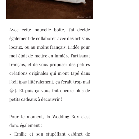
Avec cette nouvelle boite, j'ai décidé
également de collaborer avec des artisans
locaux, ou au moins français. L'idée pour
moi était de mettre en lumière l'artisanat
français, et de vous proposer des petites
créations originales qui m'ont tapé dans
l’œil (pas littéralement, ça ferait trop mal
😅). Et puis ça vous fait encore plus de
petits cadeaux à découvrir !
Pour le moment, la Wedding Box c'est
donc également :
-
Emilie et son stupéfiant cabinet de