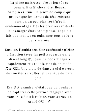
La pièce maitresse, c'est bien sûr ce
couple. Eva & Alexandre.
Beaux,
complices, fun…
le genre de couple qui
prouve que les contes de fées existent
(version un peu plus rock’n’roll,
évidemment 😏). Dès les premiers instants
leur énergie était contagieuse, et ça n’a
fait que monter en puissance tout au long
de la journée.
Ensuite,
l’ambiance
. Une cérémonie pleine
d’émotion (avec les petits regards qui en
disent long 🥹), puis un cocktail qui a
rapidement mis tout le monde en mode
fête XXL
. Une piste de danse à ciel ouvert,
des invités survoltés, et une vibe de pure
joie !
Eva & Alexandre, c’était que du bonheur
de capturer cette journée magique avec
vous. Si c’était à refaire, vous auriez un
grand OUI ! 💕
Allez, place aux photos… et croyez-moi,