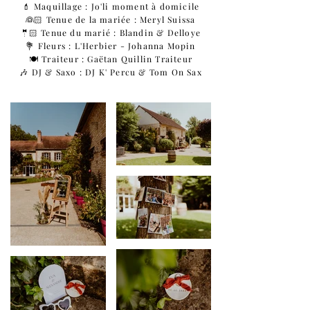
💄 Maquillage :
Jo'li moment à domicile
👰🏻 Tenue de la mariée : Meryl Suissa
🤵🏻 Tenue du marié : Blandin & Delloye
💐 Fleurs : L'Herbier - Johanna Mopin
🍽️ Traiteur : Gaëtan Quillin Traiteur
🎶 DJ & Saxo : DJ K' Percu & Tom On Sax