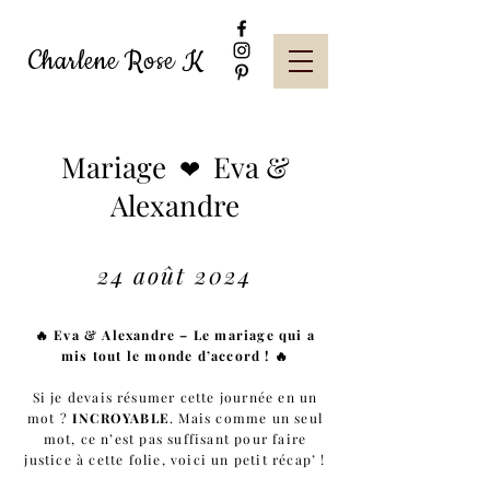
Charlene Rose K
Mariage
Eva &
❤
Alexandre
24 août 2024
🔥 Eva & Alexandre – Le mariage qui a
mis tout le monde d’accord ! 🔥
Si je devais résumer cette journée en un
mot ?
INCROYABLE
. Mais comme un seul
mot, ce n’est pas suffisant pour faire
justice à cette folie, voici un petit récap’ !