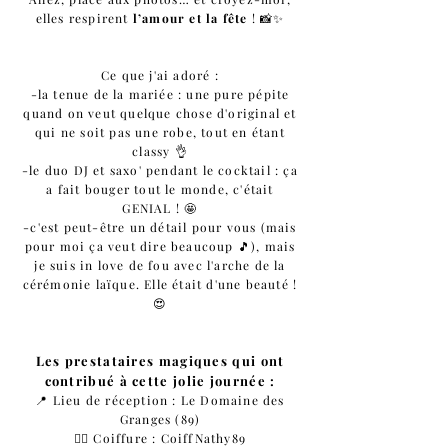
elles respirent
l’amour et la fête
! 📸✨
Ce que j'ai adoré :
-la tenue de la mariée : une pure pépite
quand on veut quelque chose d'original et
qui ne soit pas une robe, tout en étant
classy 👌
-le duo DJ et saxo' pendant le cocktail : ça
a fait bouger tout le monde, c'était
GENIAL
! 🤩
-c'est peut-être un détail pour vous (mais
pour moi ça veut dire beaucoup 🎵), mais
je suis in love de fou avec l'arche de la
cérémonie laïque. Elle était d'une beauté !
😍
Les prestataires magiques qui ont
contribué à cette jolie journée :
📍 Lieu de réception : Le Domaine des
Granges (89)
💇‍♀️ Coiffure : CoiffNathy89