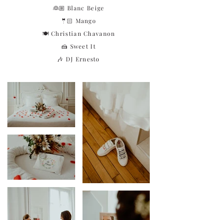
👰🏼
Blanc Beige
🤵🏻
Mango
🍽️ Christian Chavanon
🍰
Sweet It
🎶 DJ Ernesto