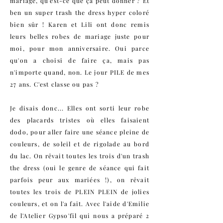
mariage, qu'est-ce que ça peut donner ? Et
ben un super trash the dress hyper coloré
bien sûr ! Karen et Lili ont donc remis
leurs belles robes de mariage juste pour
moi, pour mon anniversaire. Oui parce
qu'on a choisi de faire ça, mais pas
n'importe quand, non. Le jour PILE de mes
27 ans. C'est classe ou pas ?
Je disais donc... Elles ont sorti leur robe
des placards tristes où elles faisaient
dodo, pour aller faire une séance pleine de
couleurs, de soleil et de rigolade au bord
du lac. On rêvait toutes les trois d'un trash
the dress (oui le genre de séance qui fait
parfois peur aux mariées !), on rêvait
toutes les trois de PLEIN PLEIN de jolies
couleurs, et on l'a fait. Avec l'aide d'Emilie
de l'
Atelier Gypso'fil
qui nous a préparé 2